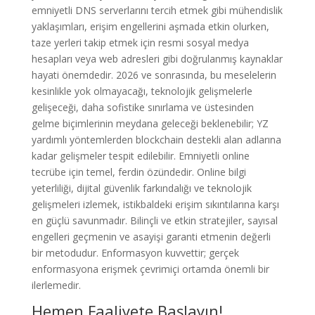
emniyetli DNS serverlarını tercih etmek gibi mühendislik
yaklaşımları, erişim engellerini aşmada etkin olurken,
taze yerleri takip etmek için resmi sosyal medya
hesapları veya web adresleri gibi doğrulanmış kaynaklar
hayati önemdedir. 2026 ve sonrasında, bu meselelerin
kesinlikle yok olmayacağı, teknolojik gelişmelerle
gelişeceği, daha sofistike sınırlama ve üstesinden
gelme biçimlerinin meydana geleceği beklenebilir; YZ
yardımlı yöntemlerden blockchain destekli alan adlarına
kadar gelişmeler tespit edilebilir. Emniyetli online
tecrübe için temel, ferdin özündedir. Online bilgi
yeterliliği, dijital güvenlik farkındalığı ve teknolojik
gelişmeleri izlemek, istikbaldeki erişim sıkıntılarına karşı
en güçlü savunmadır. Bilinçli ve etkin stratejiler, sayısal
engelleri geçmenin ve asayişi garanti etmenin değerli
bir metodudur. Enformasyon kuvvettir; gerçek
enformasyona erişmek çevrimiçi ortamda önemli bir
ilerlemedir.
Hemen Faaliyete Başlayın!