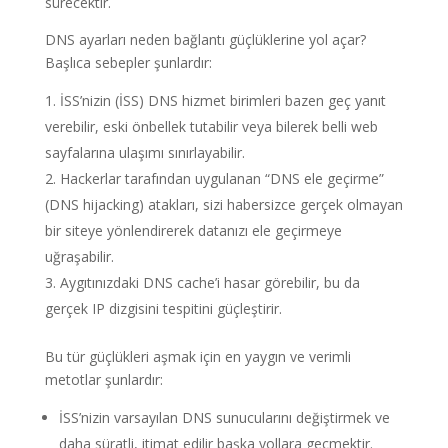
sürecektir.
DNS ayarları neden bağlantı güçlüklerine yol açar?
Başlıca sebepler şunlardır:
İSS’nizin (İSS) DNS hizmet birimleri bazen geç yanıt
verebilir, eski önbellek tutabilir veya bilerek belli web
sayfalarına ulaşımı sınırlayabilir.
Hackerlar tarafından uygulanan “DNS ele geçirme”
(DNS hijacking) atakları, sizi habersizce gerçek olmayan
bir siteye yönlendirerek datanızı ele geçirmeye
uğraşabilir.
Aygıtınızdaki DNS cache’i hasar görebilir, bu da
gerçek IP dizgisini tespitini güçleştirir.
Bu tür güçlükleri aşmak için en yaygın ve verimli
metotlar şunlardır:
İSS’nizin varsayılan DNS sunucularını değiştirmek ve
daha süratli, itimat edilir başka yollara geçmektir.