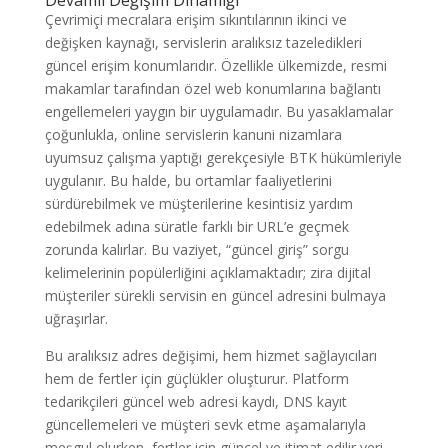
Devamlı Değişim Dinamiği
Çevrimiçi mecralara erişim sıkıntılarının ikinci ve
değişken kaynağı, servislerin aralıksız tazeledikleri
güncel erişim konumlarıdır. Özellikle ülkemizde, resmi
makamlar tarafından özel web konumlarına bağlantı
engellemeleri yaygın bir uygulamadır. Bu yasaklamalar
çoğunlukla, online servislerin kanuni nizamlara
uyumsuz çalışma yaptığı gerekçesiyle BTK hükümleriyle
uygulanır. Bu halde, bu ortamlar faaliyetlerini
sürdürebilmek ve müşterilerine kesintisiz yardım
edebilmek adına süratle farklı bir URL’e geçmek
zorunda kalırlar. Bu vaziyet, “güncel giriş” sorgu
kelimelerinin popülerliğini açıklamaktadır; zira dijital
müşteriler sürekli servisin en güncel adresini bulmaya
uğraşırlar.
Bu aralıksız adres değişimi, hem hizmet sağlayıcıları
hem de fertler için güçlükler oluşturur. Platform
tedarikçileri güncel web adresi kaydı, DNS kayıt
güncellemeleri ve müşteri sevk etme aşamalarıyla
meşgul olurken, fertler için güncel ve itimat edilir yeri