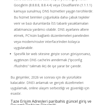
Google’ın (8.8.8.8, 8.8.4.4) veya Cloudflare’ın (1.1.1.1)
kamuya sunulmuş DNS hizmetleri yaygın tercihlerdir.
Bu hizmet birimleri çoğunlukla daha çabuk tepkiler
verir ve bazı durumlarda İSS tabanlı yasaklamaları
atlatmanıza yardımcı olabilir. DNS ayarlarını altere
etmek, PC’nizin bağlantı düzenlemeleri panelinden
veya modem/router interface’inden kolayca
uygulanabilir.
Spesifik bir web sitesine girişte sorun görüyorsanız,
aygıtınızın DNS cache’ini arındırmak (“ipconfig
/flushdns” talimatı ile) de işe yarar bir çaredir.
Bu girişimler, 2026 ve sonrası için de yürürlükte
kalacaktır. DNS’i anlamak ve gerçek düzeltmeleri
uygulamak, online ulaşım serbestliği ve güvenliği için
esastır.
Taze Erişim Adresleri
paribahis güncel giriş
ve