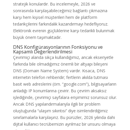
stratejik konulardır. Bu incelemeyle, 2026 ve
sonrasında karşılaşabileceğimiz bağlantı çıkmazına
karşı hem kişisel müşterileri hem de platform
tedarikçilerini farkındalık kazandırmayı hedefliyoruz.
Elektronik evrenin güçlüklerine karşı tedarikli bulunmak
büyük önem taşımaktadır.
DNS Konfigürasyonlarının Fonksiyonu ve
Kapsamlı Değerlendirilmesi
Çevrimiçi alanda sıkça kullandığımız, ancak ekseriyetle
farkında bile olmadığımız önemli bir altyapı bileşeni
DNS (Domain Name System) vardır. Kısaca, DNS
internetin telefon rehberidir; fertlerin akılda tutması
basit web adreslerini (örn. “google.com”), bilgisayarların
anladığı IP konumlarına çevirir. Bu çevrim aksaksız
işlediğinde, çevrimiçi sayfalara erişimimiz sorunsuz olur.
Ancak DNS yapılandırmalarıyla ilgili bir problem
oluştuğunda “ulaşım sıkıntısı” diye isimlendirdiğimiz
sınırlamalarla karşılaşırız. Bu pürüzler, 2026 yılında dahi
dijital kullanıcı tecrübemizin ayrılmaz bir unsuru olmaya