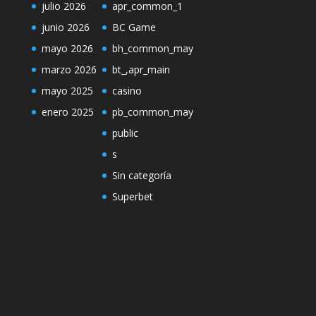
julio 2026
apr_common_1
junio 2026
BC Game
mayo 2026
bh_common_may
marzo 2026
bt_,apr_main
mayo 2025
casino
enero 2025
pb_common_may
public
s
Sin categoría
Superbet