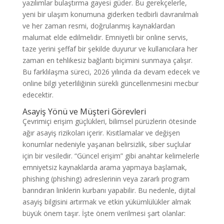
yazılımlar bulaştırma gayesi güder. Bu gerekçelerle,
yeni bir ulaşım konumuna giderken tedbirli davranılmalı
ve her zaman resmi, doğrulanmış kaynaklardan
malumat elde edilmelidir. Emniyetli bir online servis,
taze yerini şeffaf bir şekilde duyurur ve kullanıcılara her
zaman en tehlikesiz bağlantı biçimini sunmaya çalışır.
Bu farklılaşma süreci, 2026 yılında da devam edecek ve
online bilgi yeterliliğinin sürekli güncellenmesini mecbur
edecektir.
Asayiş Yönü ve Müşteri Görevleri
Çevrimiçi erişim güçlükleri, bilimsel pürüzlerin ötesinde
ağır asayiş rizikoları içerir. Kısıtlamalar ve değişen
konumlar nedeniyle yaşanan belirsizlik, siber suçlular
için bir vesiledir. “Güncel erişim” gibi anahtar kelimelerle
emniyetsiz kaynaklarda arama yapmaya başlamak,
phishing (phishing) adreslerinin veya zararlı program
barındıran linklerin kurbanı yapabilir. Bu nedenle, dijital
asayiş bilgisini artırmak ve etkin yükümlülükler almak
büyük önem taşır. İşte önem verilmesi şart olanlar: