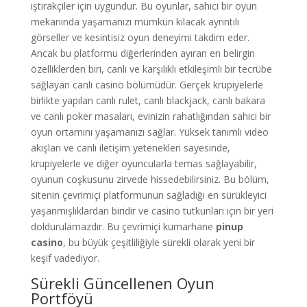
iştirakçiler için uygundur. Bu oyunlar, sahici bir oyun
mekanında yaşamanızı mümkün kılacak ayrıntılı
görseller ve kesintisiz oyun deneyimi takdim eder.
Ancak bu platformu diğerlerinden ayıran en belirgin
özelliklerden biri, canlı ve karşılıklı etkileşimli bir tecrübe
sağlayan canlı casino bölümüdür. Gerçek krupiyelerle
birlikte yapılan canlı rulet, canlı blackjack, canlı bakara
ve canlı poker masaları, evinizin rahatlığından sahici bir
oyun ortamını yaşamanızı sağlar. Yüksek tanımlı video
akışları ve canlı iletişim yetenekleri sayesinde,
krupiyelerle ve diğer oyuncularla temas sağlayabilir,
oyunun coşkusunu zirvede hissedebilirsiniz. Bu bölüm,
sitenin çevrimiçi platformunun sağladığı en sürükleyici
yaşanmışlıklardan biridir ve casino tutkunları için bir yeri
doldurulamazdır. Bu çevrimiçi kumarhane
pinup
casino
, bu büyük çeşitliliğiyle sürekli olarak yeni bir
keşif vadediyor.
Sürekli Güncellenen Oyun
Portföyü