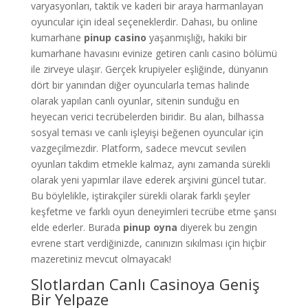
varyasyonları, taktik ve kaderi bir araya harmanlayan
oyuncular için ideal seçeneklerdir. Dahası, bu online
kumarhane
pinup casino
yaşanmışlığı, hakiki bir
kumarhane havasını evinize getiren canlı casino bölümü
ile zirveye ulaşır. Gerçek krupiyeler eşliğinde, dünyanın
dört bir yanından diğer oyuncularla temas halinde
olarak yapılan canlı oyunlar, sitenin sunduğu en
heyecan verici tecrübelerden biridir. Bu alan, bilhassa
sosyal teması ve canlı işleyişi beğenen oyuncular için
vazgeçilmezdir. Platform, sadece mevcut sevilen
oyunları takdim etmekle kalmaz, aynı zamanda sürekli
olarak yeni yapımlar ilave ederek arşivini güncel tutar.
Bu böylelikle, iştirakçiler sürekli olarak farklı şeyler
keşfetme ve farklı oyun deneyimleri tecrübe etme şansı
elde ederler. Burada
pinup oyna
diyerek bu zengin
evrene start verdiğinizde, canınızın sıkılması için hiçbir
mazeretiniz mevcut olmayacak!
Slotlardan Canlı Casinoya Geniş
Bir Yelpaze