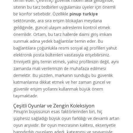
temin eder. Çevrimiçi güvenlik riskleri akla geldiğinde,
sitenin bu tarz tedbirleri uygulaması üyeler için önemli
bir konfor sebebidir. Özellikle
pinup turkiye
sektöründe, ara sıra erişim blokajları meydana
geldiğinde, güncel ulaşım adreslerini kontrol etmek
önemlidir. Ortam, bu tarz hallerde daimi giriş imkanı
sunmak adına yedek bağlantılar temin eder. Bu
bağlantılara çoğunlukla resmi sosyal ağ profilleri yahut
elektronik posta bültenleri vasıtasıyla erişebilirsiniz.
Emniyetli giriş temin etmek, yalnız profilinizin değil, aynı
zamanda mali verilerinizin de muhafaza edilmesi
demektir. Bu yüzden, markanın sunduğu bu güvenlik
katmanlarına dikkat etmek ve her zaman güncel ve
güvenilir erişim yollarını kullanmak büyük önem
taşımaktadır.
Çeşitli Oyunlar ve Zengin Koleksiyon
Pinup’ın büyüsünün esas faktörlerinden biri, hiç
şüphesiz sağladığı büyük oyun farklılığı ve devamlı artan
oyun arşividir. Bir oyun mecrasının kalitesi, ekseriyetle
barındırdığı oyunların adedi, kategorisi ve seviyesiyle