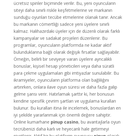
ücretsiz spinler biçiminde verilir. Bu, yeni oyuncuların
siteyi daha sınırlı riskle keşfetmelerine ve markanın
sunduğu oyunları tecübe etmelerine olanak tanır. Ancak
bu markanın cömertliği sadece yeni üyelere sınırlı
kalmaz. Halihazırdaki üyeler için de düzenli olarak farklı
kampanyalar ve sadakat projeleri düzenlenir. Bu
programlar, oyuncuların platformda ne kadar aktif
bulunduklarına bağlı olarak değişik fırsatlar sağlayabilir.
Örneğin, belirli bir seviyeye varan üyelere ayrıcalıklı
bonuslar, kişisel hesap yöneticileri veya daha süratli
para çekme uygulamaları gibi imtiyazlar sunulabilir. Bu
ikramiyeler, oyuncuların platforma olan bağlılığını
artırırken, onlara ilave oyun süresi ve daha fazla galip
gelme şansı verir. Hatırlamak şarttır ki, her bonusun
kendine spesifik çevrim şartları ve uygulama kuralları
bulunur. Bu kuralları itina ile incelemek, bonuslardan en
iyi şekilde yararlanmak için önemli değere sahiptir.
Online kumarhane
pinup casino
, bu avantajlarla oyun
tecrübenizi daha karlı ve heyecanlı hale getirmeyi
niyetlenir. Aktif bir bu platform oyuncusu
pinup
olarak,