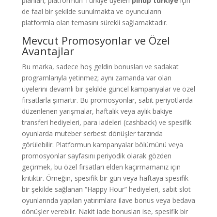
planları, platformun Türkiye üyeleri
pinup türkiye
için
de faal bir şekilde sunulmakta ve oyuncuların
platformla olan temasını sürekli sağlamaktadır.
Mevcut Promosyonlar ve Özel
Avantajlar
Bu marka, sadece hoş geldin bonusları ve sadakat
programlarıyla yetinmez; aynı zamanda var olan
üyelerini devamlı bir şekilde güncel kampanyalar ve özel
fırsatlarla şımartır. Bu promosyonlar, sabit periyotlarda
düzenlenen yarışmalar, haftalık veya aylık bakiye
transferi hediyeleri, para iadeleri (cashback) ve spesifik
oyunlarda muteber serbest dönüşler tarzında
görülebilir. Platformun kampanyalar bölümünü veya
promosyonlar sayfasını periyodik olarak gözden
geçirmek, bu özel fırsatları elden kaçırmamanız için
kritiktir. Örneğin, spesifik bir gün veya haftaya spesifik
bir şekilde sağlanan “Happy Hour” hediyeleri, sabit slot
oyunlarında yapılan yatırımlara ilave bonus veya bedava
dönüşler verebilir. Nakit iade bonusları ise, spesifik bir