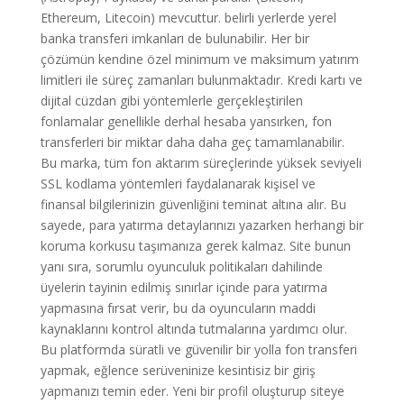
Ethereum, Litecoin) mevcuttur. belirli yerlerde yerel
banka transferi imkanları de bulunabilir. Her bir
çözümün kendine özel minimum ve maksimum yatırım
limitleri ile süreç zamanları bulunmaktadır. Kredi kartı ve
dijital cüzdan gibi yöntemlerle gerçekleştirilen
fonlamalar genellikle derhal hesaba yansırken, fon
transferleri bir miktar daha daha geç tamamlanabilir.
Bu marka, tüm fon aktarım süreçlerinde yüksek seviyeli
SSL kodlama yöntemleri faydalanarak kişisel ve
finansal bilgilerinizin güvenliğini teminat altına alır. Bu
sayede, para yatırma detaylarınızı yazarken herhangi bir
koruma korkusu taşımanıza gerek kalmaz. Site bunun
yanı sıra, sorumlu oyunculuk politikaları dahilinde
üyelerin tayinin edilmiş sınırlar içinde para yatırma
yapmasına fırsat verir, bu da oyuncuların maddi
kaynaklarını kontrol altında tutmalarına yardımcı olur.
Bu platformda süratli ve güvenilir bir yolla fon transferi
yapmak, eğlence serüveninize kesintisiz bir giriş
yapmanızı temin eder. Yeni bir profil oluşturup siteye