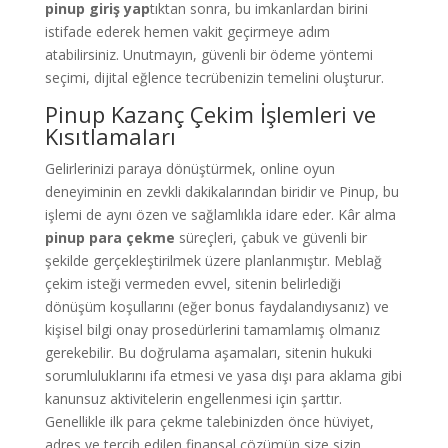
pinup giriş yap
tıktan sonra, bu imkanlardan birini
istifade ederek hemen vakit geçirmeye adım
atabilirsiniz. Unutmayın, güvenli bir ödeme yöntemi
seçimi, dijital eğlence tecrübenizin temelini oluşturur.
Pinup Kazanç Çekim İşlemleri ve
Kısıtlamaları
Gelirlerinizi paraya dönüştürmek, online oyun
deneyiminin en zevkli dakikalarından biridir ve Pinup, bu
işlemi de aynı özen ve sağlamlıkla idare eder. Kâr alma
pinup para çekme
süreçleri, çabuk ve güvenli bir
şekilde gerçekleştirilmek üzere planlanmıştır. Meblağ
çekim isteği vermeden evvel, sitenin belirlediği
dönüşüm koşullarını (eğer bonus faydalandıysanız) ve
kişisel bilgi onay prosedürlerini tamamlamış olmanız
gerekebilir. Bu doğrulama aşamaları, sitenin hukuki
sorumluluklarını ifa etmesi ve yasa dışı para aklama gibi
kanunsuz aktivitelerin engellenmesi için şarttır.
Genellikle ilk para çekme talebinizden önce hüviyet,
adres ve tercih edilen finansal çözümün size sizin