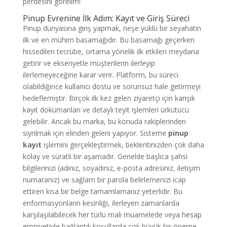
perdesini görelim!
Pinup Evrenine İlk Adım: Kayıt ve Giriş Süreci
Pinup dünyasına giriş yapmak, neşe yüklü bir seyahatin
ilk ve en mühim basamağıdır. Bu basamağı geçerken
hissedilen tecrübe, ortama yönelik ilk etkileri meydana
getirir ve ekseriyetle müşterilerin ilerleyip
ilerlemeyeceğine karar verir. Platform, bu süreci
olabildiğince kullanıcı dostu ve sorunsuz hale getirmeyi
hedeflemiştir. Birçok ilk kez gelen ziyaretçi için karışık
kayıt dokümanları ve detaylı teyit işlemleri ürkütücü
gelebilir. Ancak bu marka, bu konuda rakiplerinden
sıyrılmak için elinden geleni yapıyor. Sisteme
pinup
kayıt
işlemini gerçekleştirmek, beklentinizden çok daha
kolay ve süratli bir aşamadır. Genelde başlıca şahsi
bilgilerinizi (adınız, soyadınız, e-posta adresiniz, iletişim
numaranız) ve sağlam bir parola belirlemenizi icap
ettiren kısa bir belge tamamlamanız yeterlidir. Bu
enformasyonların kesinliği, ilerleyen zamanlarda
karşılaşılabilecek her türlü mali muamelede veya hesap
emniyetiyle bağlantılı koşullarda çok büyük bir öneme