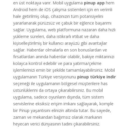
en üst noktaya varır. Mobil uygulama
pinup app
hem
Android hem de iOS çalışma sistemleri için en verimli
hale getirilmiş olup, cihazınızın tüm potansiyelini
yararlanarak pürüzsüz ve çabuk bir eğlence başarımı
sağlar. Uygulama, web platformuna nazaran daha hızlı
yükleme süreleri, daha istikrarlı irtibat ve daha
kişiselleştirilmiş bir kullanıcı arayüzü gibi avantajlar
sağlar. Haberdar olmalarla en son bonuslardan ve
fırsatlardan anında haberdar olabilir, bakiye miktarınızı
kolayca kontrol edebilir ve para yatırma/çekme
işlemlerinizi emin bir şekilde tamamlayabilirsiniz. Mobil
uygulamanın Türkiye versiyonunu
pinup türkiye indir
seçeneği ile uygulamanın bölgesel müşterilere has
üstünlüklerini da ortaya çıkarabilirsiniz. Bu mobil
uygulama, sadece oyunların dışında, tüm sistem
servislerine eksiksiz erişim imkanı sağlayarak, komple
bir Pinup yaşantısını elinizin altında tutar. Bu sayede,
zaman ve mekandan bağımsız olarak markanın
heyecan verici dünyasının tadını çıkarabilirsiniz.