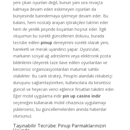
yeni çıkan oyunları değil, bunun yanı sıra revaçta
kalmaya devam eden eskimeyen oyunları da
bünyesinde barındırmaya işlemeye devam eder. Bu
balans, hem nostalji arayan iştirakçileri tatmin eder
hem de yenilik peşinde koşanları hoşnut eder. İlgili
oluşumun bu sürekli güncellenen dokusu, burada
tecrübe edilen
pinup
deneyimini sürekli olarak yeni,
hareketli ve merak uyandırıcı yapar. Oyuncular,
markanın sosyal ağ adreslerini veya elektronik posta
bildirilerini izleyerek taze ilave edilen oyunlardan ve
benzersiz organizasyonlardan malumat sahibi
olabilirler. Bu canlı strateji, Pinup’ın alandaki rekabetçi
duruşunu sağlamlaştırırken, kullanıcılara da kesintisiz
güncel ve heyecan verici eğlence fırsatları takdim eder.
Eğer mobil uygulama indir
pin up casino indir
seçeneğini kullanarak mobil cihazınıza uygulamayı
yüklerseniz, bu güncellemelerden anında haberdar
olursunuz.
Taşınabilir Tecrübe: Pinup Parmaklarınızın