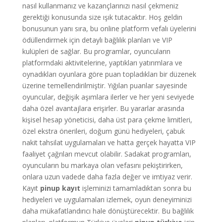
nasıl kullanmanız ve kazançlarınızı nasıl çekmeniz
gerektiği konusunda size ışık tutacaktır. Hoş geldin
bonusunun yanı sıra, bu online platform vefalı üyelerini
ödüllendirmek için detaylı bağlılık planları ve VIP
kulüpleri de sağlar. Bu programlar, oyuncuların
platformdaki aktivitelerine, yaptıkları yatırımlara ve
oynadıkları oyunlara göre puan topladıkları bir düzenek
üzerine temellendirilmiştir. Yığılan puanlar sayesinde
oyuncular, değişik aşımlara ilerler ve her yeni seviyede
daha özel avantajlara erişirler. Bu yararlar arasında
kişisel hesap yöneticisi, daha üst para çekme limitleri,
özel ekstra önerileri, doğum günü hediyeleri, çabuk
nakit tahsilat uygulamaları ve hatta gerçek hayatta VIP
faaliyet çağrıları mevcut olabilir. Sadakat programları,
oyuncuların bu markaya olan vefasını pekiştirirken,
onlara uzun vadede daha fazla değer ve imtiyaz verir.
Kayıt
pinup kayıt
işleminizi tamamladıktan sonra bu
hediyeleri ve uygulamaları izlemek, oyun deneyiminizi
daha mükafatlandırıcı hale dönüştürecektir. Bu bağlılık