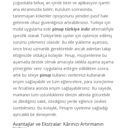
çoğunlukla birkaç an içinde biter ve aplikasyon işareti
ana ekranınızda belirir. Kurulum sonrasında,
tanınmayan kökenler opsiyonunu yeniden pasif hale
getirerek cihaz güvenliğinizi artırabilirsiniz. Türkiye için
mobil uygulama indir
pinup türkiye indir
alternatifiyle
spesifik olarak Türkiye’deki üyeler için optimize edilmiş
sürümü çekmeniz olasıdır. Bu elle yükleme aşaması,
önce biraz uzmanlık gerektirebilir ancak adımları takip
ettiğinizde oldukça kolaydır. Pinup, müşterilerine bu
aşamada destek olmak amacıyla sıklıkla aşama aşama
yönergeler verir. Uygulama entegre edildikten sonra,
artık bu siteye
pinup
kullanıcı verilerinizi kullanarak
erişim sağlayabilir ve tüm eğlencelere, para süreçlerine
ve fırsatlara anında erişim sağlayabilirsiniz. Bu sayede,
markanın tüm üstünlüklerini elinizin altında götürebilir
ve dilediğiniz vakit, istediğiniz yerde eğlence zevkini
sürebilirsiniz. Bu kolaylık, Pinup’ın üyelerine sağladığı
ayrıcalıklı bir deneyimdir.
Avantajlar ve Ekstralar: Kârınızı Artırmanın