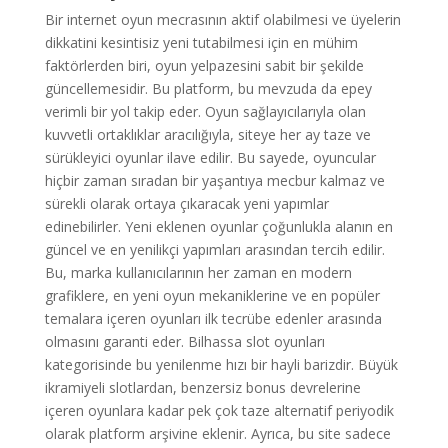
Bir internet oyun mecrasının aktif olabilmesi ve üyelerin
dikkatini kesintisiz yeni tutabilmesi için en mühim
faktörlerden biri, oyun yelpazesini sabit bir şekilde
güncellemesidir. Bu platform, bu mevzuda da epey
verimli bir yol takip eder. Oyun sağlayıcılarıyla olan
kuvvetli ortaklıklar aracılığıyla, siteye her ay taze ve
sürükleyici oyunlar ilave edilir. Bu sayede, oyuncular
hiçbir zaman sıradan bir yaşantıya mecbur kalmaz ve
sürekli olarak ortaya çıkaracak yeni yapımlar
edinebilirler. Yeni eklenen oyunlar çoğunlukla alanın en
güncel ve en yenilikçi yapımları arasından tercih edilir.
Bu, marka kullanıcılarının her zaman en modern
grafiklere, en yeni oyun mekaniklerine ve en popüler
temalara içeren oyunları ilk tecrübe edenler arasında
olmasını garanti eder. Bilhassa slot oyunları
kategorisinde bu yenilenme hızı bir hayli barizdir. Büyük
ikramiyeli slotlardan, benzersiz bonus devrelerine
içeren oyunlara kadar pek çok taze alternatif periyodik
olarak platform arşivine eklenir. Ayrıca, bu site sadece