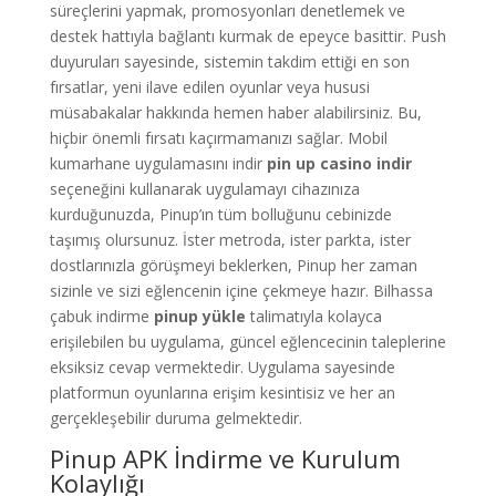
süreçlerini yapmak, promosyonları denetlemek ve
destek hattıyla bağlantı kurmak de epeyce basittir. Push
duyuruları sayesinde, sistemin takdim ettiği en son
fırsatlar, yeni ilave edilen oyunlar veya hususi
müsabakalar hakkında hemen haber alabilirsiniz. Bu,
hiçbir önemli fırsatı kaçırmamanızı sağlar. Mobil
kumarhane uygulamasını indir
pin up casino indir
seçeneğini kullanarak uygulamayı cihazınıza
kurduğunuzda, Pinup’ın tüm bolluğunu cebinizde
taşımış olursunuz. İster metroda, ister parkta, ister
dostlarınızla görüşmeyi beklerken, Pinup her zaman
sizinle ve sizi eğlencenin içine çekmeye hazır. Bilhassa
çabuk indirme
pinup yükle
talimatıyla kolayca
erişilebilen bu uygulama, güncel eğlencecinin taleplerine
eksiksiz cevap vermektedir. Uygulama sayesinde
platformun oyunlarına erişim kesintisiz ve her an
gerçekleşebilir duruma gelmektedir.
Pinup APK İndirme ve Kurulum
Kolaylığı