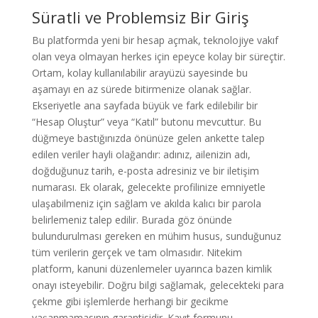
Süratli ve Problemsiz Bir Giriş
Bu platformda yeni bir hesap açmak, teknolojiye vakıf
olan veya olmayan herkes için epeyce kolay bir süreçtir.
Ortam, kolay kullanılabilir arayüzü sayesinde bu
aşamayı en az sürede bitirmenize olanak sağlar.
Ekseriyetle ana sayfada büyük ve fark edilebilir bir
“Hesap Oluştur” veya “Katıl” butonu mevcuttur. Bu
düğmeye bastığınızda önünüze gelen ankette talep
edilen veriler hayli olağandır: adınız, ailenizin adı,
doğduğunuz tarih, e-posta adresiniz ve bir iletişim
numarası. Ek olarak, gelecekte profilinize emniyetle
ulaşabilmeniz için sağlam ve akılda kalıcı bir parola
belirlemeniz talep edilir. Burada göz önünde
bulundurulması gereken en mühim husus, sunduğunuz
tüm verilerin gerçek ve tam olmasıdır. Nitekim
platform, kanuni düzenlemeler uyarınca bazen kimlik
onayı isteyebilir. Doğru bilgi sağlamak, gelecekteki para
çekme gibi işlemlerde herhangi bir gecikme
yaşanmamasının garantisidir. Kayıt formunu