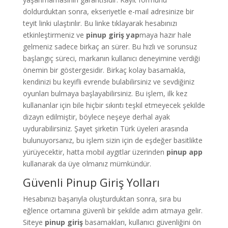
doldurduktan sonra, ekseriyetle e-mail adresinize bir
teyit linki ulaştırılır. Bu linke tıklayarak hesabınızı
etkinleştirmeniz ve
pinup giriş yap
maya hazır hale
gelmeniz sadece birkaç an sürer. Bu hızlı ve sorunsuz
başlangıç süreci, markanın kullanıcı deneyimine verdiği
önemin bir göstergesidir. Birkaç kolay basamakla,
kendinizi bu keyifli evrende bulabilirsiniz ve sevdiğiniz
oyunları bulmaya başlayabilirsiniz. Bu işlem, ilk kez
kullananlar için bile hiçbir sıkıntı teşkil etmeyecek şekilde
dizayn edilmiştir, böylece neşeye derhal ayak
uydurabilirsiniz. Şayet şirketin Türk üyeleri arasında
bulunuyorsanız, bu işlem sizin için de eşdeğer basitlikte
yürüyecektir, hatta mobil aygıtlar üzerinden
pinup app
kullanarak da üye olmanız mümkündür.
Güvenli Pinup Giriş Yolları
Hesabınızı başarıyla oluşturduktan sonra, sıra bu
eğlence ortamına güvenli bir şekilde adım atmaya gelir.
Siteye
pinup giriş
basamakları, kullanıcı güvenliğini ön