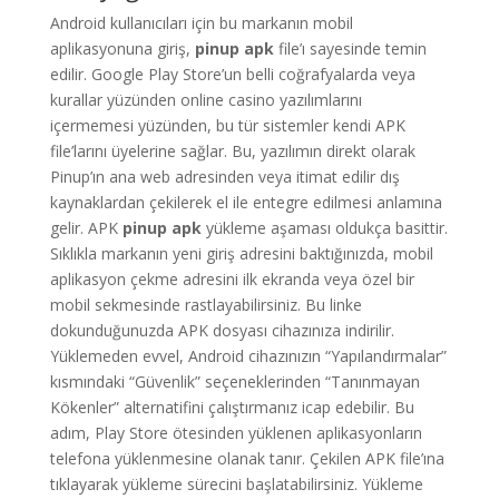
Android kullanıcıları için bu markanın mobil
aplikasyonuna giriş,
pinup apk
file’ı sayesinde temin
edilir. Google Play Store’un belli coğrafyalarda veya
kurallar yüzünden online casino yazılımlarını
içermemesi yüzünden, bu tür sistemler kendi APK
file’larını üyelerine sağlar. Bu, yazılımın direkt olarak
Pinup’ın ana web adresinden veya itimat edilir dış
kaynaklardan çekilerek el ile entegre edilmesi anlamına
gelir. APK
pinup apk
yükleme aşaması oldukça basittir.
Sıklıkla markanın yeni giriş adresini baktığınızda, mobil
aplikasyon çekme adresini ilk ekranda veya özel bir
mobil sekmesinde rastlayabilirsiniz. Bu linke
dokunduğunuzda APK dosyası cihazınıza indirilir.
Yüklemeden evvel, Android cihazınızın “Yapılandırmalar”
kısmındaki “Güvenlik” seçeneklerinden “Tanınmayan
Kökenler” alternatifini çalıştırmanız icap edebilir. Bu
adım, Play Store ötesinden yüklenen aplikasyonların
telefona yüklenmesine olanak tanır. Çekilen APK file’ına
tıklayarak yükleme sürecini başlatabilirsiniz. Yükleme