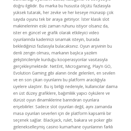
doğru ilgilidir. Bu marka bu hususta ölçütü fazlasıyla
yüksek tutarak, her zevke ve her keseye münasip çok
sayıda oyunu tek bir araya getiriyor. İster klasik slot
makinelerinin eski zaman ruhunu istiyor olsanız da,
ister en güncel ve grafik olarak etkileyici video
oyunlarında kaderinizi sınamak isteyin, burada
beklediğinizi fazlasıyla bulacaksınız. Oyun arşivinin bu
denli zengin olması, markanın başlıca yazılım
geliştiricileriyle kurduğu kooperasyonlar vasıtasıyla
gerçekleşmektedir. NetEnt, Microgaming, Play’n GO,
Evolution Gaming gibi alanın önde gelenleri, en sevilen
ve en son çıkan oyunlarını bu platform aracılığıyla
üyelere ulaştırır. Bu iş birliği nedeniyle, kullanıcılar daima
en üst düzey grafiklere, bağımlılık yapıcı öykülere ve
dürüst oyun dinamiklerine barındıran oyunlara
erişebilirler. Sadece slot oyunları değil, aynı zamanda
masa oyunları severleri için de platform kapsamlı bir
seçenek sağlar. Blackjack, rulet, bakara ve poker gibi
gelenekselleşmiş casino kumarhane oyunlarının farklı