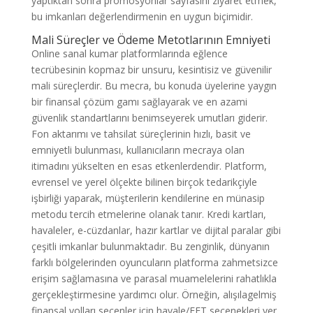
yaptıktan sonra promosyonlar sayfasını ziyaret etmek,
bu imkanları değerlendirmenin en uygun biçimidir.
Mali Süreçler ve Ödeme Metotlarının Emniyeti
Online sanal kumar platformlarında eğlence
tecrübesinin kopmaz bir unsuru, kesintisiz ve güvenilir
mali süreçlerdir. Bu mecra, bu konuda üyelerine yaygın
bir finansal çözüm gamı sağlayarak ve en azami
güvenlik standartlarını benimseyerek umutları giderir.
Fon aktarımı ve tahsilat süreçlerinin hızlı, basit ve
emniyetli bulunması, kullanıcıların mecraya olan
itimadını yükselten en esas etkenlerdendir. Platform,
evrensel ve yerel ölçekte bilinen birçok tedarikçiyle
işbirliği yaparak, müşterilerin kendilerine en münasip
metodu tercih etmelerine olanak tanır. Kredi kartları,
havaleler, e-cüzdanlar, hazır kartlar ve dijital paralar gibi
çeşitli imkanlar bulunmaktadır. Bu zenginlik, dünyanın
farklı bölgelerinden oyuncuların platforma zahmetsizce
erişim sağlamasına ve parasal muamelelerini rahatlıkla
gerçekleştirmesine yardımcı olur. Örneğin, alışılagelmiş
finansal yolları seçenler için havale/EFT seçenekleri yer