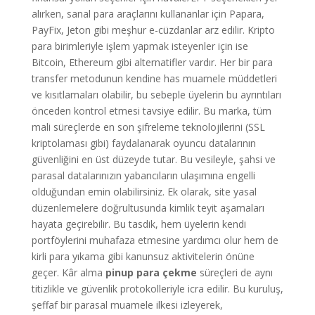
alırken, sanal para araçlarını kullananlar için Papara,
PayFix, Jeton gibi meşhur e-cüzdanlar arz edilir. Kripto
para birimleriyle işlem yapmak isteyenler için ise
Bitcoin, Ethereum gibi alternatifler vardır. Her bir para
transfer metodunun kendine has muamele müddetleri
ve kısıtlamaları olabilir, bu sebeple üyelerin bu ayrıntıları
önceden kontrol etmesi tavsiye edilir. Bu marka, tüm
mali süreçlerde en son şifreleme teknolojilerini (SSL
kriptolaması gibi) faydalanarak oyuncu datalarının
güvenliğini en üst düzeyde tutar. Bu vesileyle, şahsi ve
parasal datalarınızın yabancıların ulaşımına engelli
olduğundan emin olabilirsiniz. Ek olarak, site yasal
düzenlemelere doğrultusunda kimlik teyit aşamaları
hayata geçirebilir. Bu tasdik, hem üyelerin kendi
portföylerini muhafaza etmesine yardımcı olur hem de
kirli para yıkama gibi kanunsuz aktivitelerin önüne
geçer. Kâr alma
pinup para çekme
süreçleri de aynı
titizlikle ve güvenlik protokolleriyle icra edilir. Bu kuruluş,
şeffaf bir parasal muamele ilkesi izleyerek,