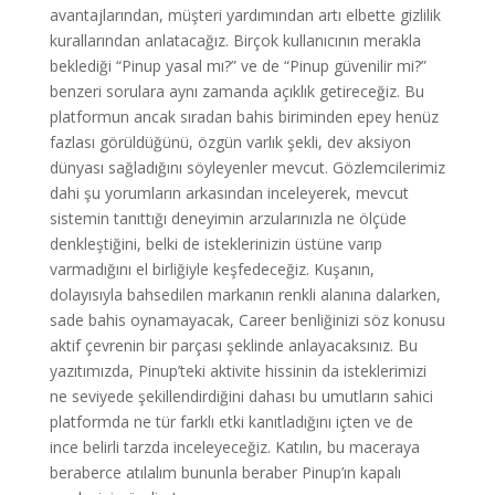
avantajlarından, müşteri yardımından artı elbette gizlilik
kurallarından anlatacağız. Birçok kullanıcının merakla
beklediği “Pinup yasal mı?” ve de “Pinup güvenilir mi?”
benzeri sorulara aynı zamanda açıklık getireceğiz. Bu
platformun ancak sıradan bahis biriminden epey henüz
fazlası görüldüğünü, özgün varlık şekli, dev aksiyon
dünyası sağladığını söyleyenler mevcut. Gözlemcilerimiz
dahi şu yorumların arkasından inceleyerek, mevcut
sistemin tanıttığı deneyimin arzularınızla ne ölçüde
denkleştiğini, belki de isteklerinizin üstüne varıp
varmadığını el birliğiyle keşfedeceğiz. Kuşanın,
dolayısıyla bahsedilen markanın renkli alanına dalarken,
sade bahis oynamayacak, Career benliğinizi söz konusu
aktif çevrenin bir parçası şeklinde anlayacaksınız. Bu
yazıtımızda, Pinup’teki aktivite hissinin da isteklerimizi
ne seviyede şekillendirdiğini dahası bu umutların sahici
platformda ne tür farklı etki kanıtladığını içten ve de
ince belirli tarzda inceleyeceğiz. Katılın, bu maceraya
beraberce atılalım bununla beraber Pinup’ın kapalı