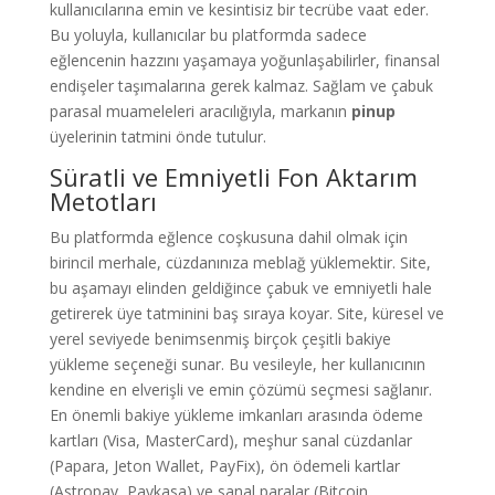
kullanıcılarına emin ve kesintisiz bir tecrübe vaat eder.
Bu yoluyla, kullanıcılar bu platformda sadece
eğlencenin hazzını yaşamaya yoğunlaşabilirler, finansal
endişeler taşımalarına gerek kalmaz. Sağlam ve çabuk
parasal muameleleri aracılığıyla, markanın
pinup
üyelerinin tatmini önde tutulur.
Süratli ve Emniyetli Fon Aktarım
Metotları
Bu platformda eğlence coşkusuna dahil olmak için
birincil merhale, cüzdanınıza meblağ yüklemektir. Site,
bu aşamayı elinden geldiğince çabuk ve emniyetli hale
getirerek üye tatminini baş sıraya koyar. Site, küresel ve
yerel seviyede benimsenmiş birçok çeşitli bakiye
yükleme seçeneği sunar. Bu vesileyle, her kullanıcının
kendine en elverişli ve emin çözümü seçmesi sağlanır.
En önemli bakiye yükleme imkanları arasında ödeme
kartları (Visa, MasterCard), meşhur sanal cüzdanlar
(Papara, Jeton Wallet, PayFix), ön ödemeli kartlar
(Astropay, Paykasa) ve sanal paralar (Bitcoin,