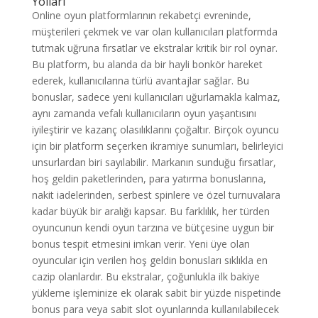
Yolları
Online oyun platformlarının rekabetçi evreninde,
müşterileri çekmek ve var olan kullanıcıları platformda
tutmak uğruna fırsatlar ve ekstralar kritik bir rol oynar.
Bu platform, bu alanda da bir hayli bonkör hareket
ederek, kullanıcılarına türlü avantajlar sağlar. Bu
bonuslar, sadece yeni kullanıcıları uğurlamakla kalmaz,
aynı zamanda vefalı kullanıcıların oyun yaşantısını
iyileştirir ve kazanç olasılıklarını çoğaltır. Birçok oyuncu
için bir platform seçerken ikramiye sunumları, belirleyici
unsurlardan biri sayılabilir. Markanın sunduğu fırsatlar,
hoş geldin paketlerinden, para yatırma bonuslarına,
nakit iadelerinden, serbest spinlere ve özel turnuvalara
kadar büyük bir aralığı kapsar. Bu farklılık, her türden
oyuncunun kendi oyun tarzına ve bütçesine uygun bir
bonus tespit etmesini imkan verir. Yeni üye olan
oyuncular için verilen hoş geldin bonusları sıklıkla en
cazip olanlardır. Bu ekstralar, çoğunlukla ilk bakiye
yükleme işleminize ek olarak sabit bir yüzde nispetinde
bonus para veya sabit slot oyunlarında kullanılabilecek