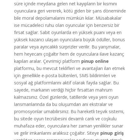
süre içinde meydana gelen net kayıpların bir kısmını
oyunculara geri vererek, kötü giden bir şans döneminde
bile moral depolamalarını mümkün kılar. Müsabakalar
ise mücadeleci ruhu olan oyuncular için benzersiz bir
fırsat sağlar. Sabit oyunlarda en yüksek puanı veya en
yüksek kazancı ulaşan oyunculara büyük ödüller, bonus
paralar veya ayrıcalıklı sürprizler verilir. Bu yarışmalar,
hem heyecanı çoğaltır hem de oyunculara ilave kazanç
kapıları aralar. Çevrimiçi platform
pinup online
platformu, bu mevcut teklifleri ve avantajları ilan etmek
için genellikle e-posta bültenleri, SMS bildirimleri ve
sosyal ağ platformlarını aktif olarak fayda sağlar. Bu
sayede, markanın verdiği hiçbir fırsattan mahrum
kalmazsınız. Özel günlerde, tatillerde veya yeni oyun
lansmanlarında da bu oluşumdan ani ekstralar ve
promosyonlar umabilirsiniz. Bu hareketli teşvik sistemi,
bu sitede oyun tecrübesini devamlı canlı ve coşkulu
muhafaza eder, oyunculara her zaman yenilikler sunar
ve gelir imkanlarını aralıksız çoğaltır. Siteye
pinup giriş