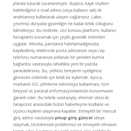
planda tutarak tasarlanmıştır. Başlıca, kayıt olurken
belirlediğiniz e-mail adresi (veya kullanıcı adı) ile
anahtarınızı kullanarak ulaşım sağlarsınız. Lakin,
çevrimiçi dünyada güvenliğin ne kadar kritik olduğunu
bilmekteyiz. Bu nedenle, söz konusu platform, kullanıcı
hesaplarını korumak için çeşitli güvenlik önlemleri
uygular. Mesela, parolanızı hatırlamadığınızda,
kaydedilmiş elektronik posta adresinize veya cep
telefonu numaranıza yollanan bir yeniden kurma
bağlantısı vasıtasıyla rahatlıkla yeni bir parola
yaratabilirsiniz. Bu, yetkisiz bireylerin üyeliğinize
girmesini önlemek için kritik bir eylemdir. Ayrıca,
markanın SSL şifreleme teknolojisi kullanması, tüm
bireysel ve parasal enformasyonlarınızın korunmasını
garanti eder. Bu teknik vasıtasıyla, internet sitesi ile
tarayıcınız arasındaki bütün haberleşme kodlanır ve
üçüncü kişilerin ulaşımına kapatılır. Emniyetli bir mevcut
giriş adresi vasıtasıyla
pinup giriş güncel
siteye
ulaşmak, tecrübenizin problemsiz ve emniyetli olmasını