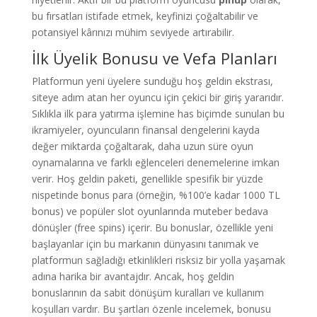
bu fırsatları istifade etmek, keyfinizi çoğaltabilir ve
potansiyel kârınızı mühim seviyede artırabilir.
İlk Üyelik Bonusu ve Vefa Planları
Platformun yeni üyelere sunduğu hoş geldin ekstrası,
siteye adım atan her oyuncu için çekici bir giriş yararıdır.
Sıklıkla ilk para yatırma işlemine has biçimde sunulan bu
ikramiyeler, oyuncuların finansal dengelerini kayda
değer miktarda çoğaltarak, daha uzun süre oyun
oynamalarına ve farklı eğlenceleri denemelerine imkan
verir. Hoş geldin paketi, genellikle spesifik bir yüzde
nispetinde bonus para (örneğin, %100’e kadar 1000 TL
bonus) ve popüler slot oyunlarında muteber bedava
dönüşler (free spins) içerir. Bu bonuslar, özellikle yeni
başlayanlar için bu markanın dünyasını tanımak ve
platformun sağladığı etkinlikleri risksiz bir yolla yaşamak
adına harika bir avantajdır. Ancak, hoş geldin
bonuslarının da sabit dönüşüm kuralları ve kullanım
koşulları vardır. Bu şartları özenle incelemek, bonusu