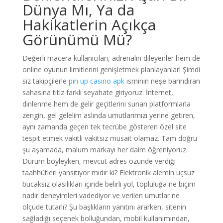
Dünya Mı, Ya da
Hakikatlerin Açıkça
Görünümü Mü?
Değerli macera kullanıcıları, adrenalin dileyenler hem de
online oyunun limitlerini genişletmek planlayanlar! Şimdi
siz takipçilerle
pin up casino apk
isminin neşe barındıran
sahasına titiz farklı seyahate giriyoruz. İnternet,
dinlenme hem de gelir geçitlerini sunan platformlarla
zengin, gel gelelim aslında umutlarımızı yerine getiren,
aynı zamanda geçen tek tecrübe gösteren özel site
tespit etmek vakitli vakitsiz müsait olamaz. Tam doğru
şu aşamada, malum markayı her daim öğreniyoruz.
Durum böyleyken, mevcut adres özünde verdiği
taahhütleri yansıtıyor mıdır ki? Elektronik alemin uçsuz
bucaksız olasılıkları içinde belirli yol, topluluğa ne biçim
nadir deneyimleri vadediyor ve verilen umutlar ne
ölçüde tutarlı? Şu başlıkların yanıtını ararken, sitenin
sağladığı seçenek bolluğundan, mobil kullanımından,