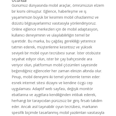
Ucunda
Günümüz dünyasında mobil araçlar, ömrümüzün elzem
bir kısmı olmuştur. Eğlence, haberleşme ve iş
yaşamımızın büyük bir kesimini mobil cihazlarımız ve
dizüstü bilgisayarlarımız vasıtasıyla yönlendiriyoruz.
Online eğlence merkezleri için de mobil adaptasyon,
kullanıcı deneyiminin ve ulaşılabilirliğin temel bir
işaretidir. Bu marka, bu çağdaş gerekliliği yeterince
tatmin ederek, müşterilerine kesintisiz ve yüksek
seviyeli bir mobil oyun tecrübesi sunar. İster otobüste
seyahat ediyor olun, ister bir çay bahçesinde ara
veriyor olun, platformun mobil çözümleri sayesinde
beğendiğiniz eğlenceler her zaman elinizin altında olur.
Pinup, mobil deneyimi iki temel yöntemle temin eder:
esnek internet sitesi dizaynı ve kendine özgü cep
uygulaması. Adaptif web sayfası, değişik monitör
ebatlarına ve aygıtlara kendiliğinden intibak ederek,
herhangi bir tarayıcıdan pürüzsüz bir giriş fırsatı takdim
eder. Ancak asıl taşınabilir oyun tecrübesi, markanın
spesifik biçimde tasarlanmış mobil yazılımları vasıtasıyla