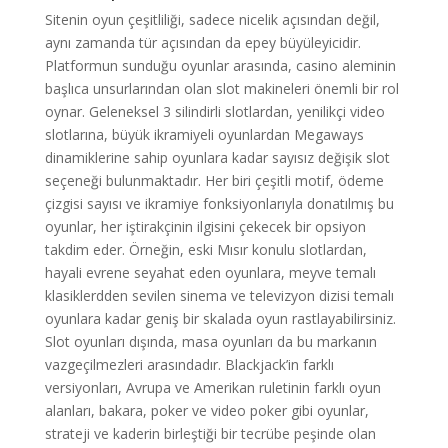
Sitenin oyun çeşitliliği, sadece nicelik açısından değil,
aynı zamanda tür açısından da epey büyüleyicidir.
Platformun sunduğu oyunlar arasında, casino aleminin
başlıca unsurlarından olan slot makineleri önemli bir rol
oynar. Geleneksel 3 silindirli slotlardan, yenilikçi video
slotlarına, büyük ikramiyeli oyunlardan Megaways
dinamiklerine sahip oyunlara kadar sayısız değişik slot
seçeneği bulunmaktadır. Her biri çeşitli motif, ödeme
çizgisi sayısı ve ikramiye fonksiyonlarıyla donatılmış bu
oyunlar, her iştirakçinin ilgisini çekecek bir opsiyon
takdim eder. Örneğin, eski Mısır konulu slotlardan,
hayali evrene seyahat eden oyunlara, meyve temalı
klasiklerdden sevilen sinema ve televizyon dizisi temalı
oyunlara kadar geniş bir skalada oyun rastlayabilirsiniz.
Slot oyunları dışında, masa oyunları da bu markanın
vazgeçilmezleri arasındadır. Blackjack’in farklı
versiyonları, Avrupa ve Amerikan ruletinin farklı oyun
alanları, bakara, poker ve video poker gibi oyunlar,
strateji ve kaderin birleştiği bir tecrübe peşinde olan