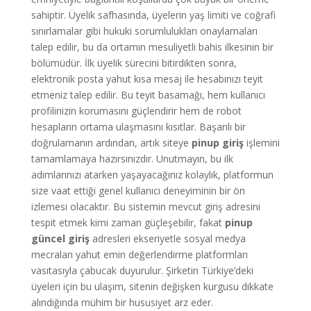
sahiptir. Üyelik safhasında, üyelerin yaş limiti ve coğrafi
sınırlamalar gibi hukuki sorumlulukları onaylamaları
talep edilir, bu da ortamın mesuliyetli bahis ilkesinin bir
bölümüdür. İlk üyelik sürecini bitirdikten sonra,
elektronik posta yahut kısa mesaj ile hesabınızı teyit
etmeniz talep edilir. Bu teyit basamağı, hem kullanıcı
profilinizin korumasını güçlendirir hem de robot
hesapların ortama ulaşmasını kısıtlar. Başarılı bir
doğrulamanın ardından, artık siteye
pinup giriş
işlemini
tamamlamaya hazırsınızdır. Unutmayın, bu ilk
adımlarınızı atarken yaşayacağınız kolaylık, platformun
size vaat ettiği genel kullanıcı deneyiminin bir ön
izlemesi olacaktır. Bu sistemin mevcut giriş adresini
tespit etmek kimi zaman güçleşebilir, fakat
pinup
güncel giriş
adresleri ekseriyetle sosyal medya
mecraları yahut emin değerlendirme platformları
vasıtasıyla çabucak duyurulur. Şirketin Türkiye’deki
üyeleri için bu ulaşım, sitenin değişken kurgusu dikkate
alındığında mühim bir hususiyet arz eder.