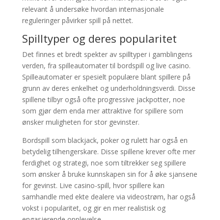
relevant å undersøke hvordan internasjonale
reguleringer påvirker spill på nettet.
Spilltyper og deres popularitet
Det finnes et bredt spekter av spilltyper i gamblingens
verden, fra spilleautomater til bordspill og live casino.
Spilleautomater er spesielt populære blant spillere på
grunn av deres enkelhet og underholdningsverdi. Disse
spillene tilbyr også ofte progressive jackpotter, noe
som gjør dem enda mer attraktive for spillere som
ønsker muligheten for stor gevinster.
Bordspill som blackjack, poker og rulett har også en
betydelig tilhengerskare. Disse spillene krever ofte mer
ferdighet og strategi, noe som tiltrekker seg spillere
som ønsker å bruke kunnskapen sin for å øke sjansene
for gevinst. Live casino-spill, hvor spillere kan
samhandle med ekte dealere via videostrøm, har også
vokst i popularitet, og gir en mer realistisk og
engasjerende opplevelse.