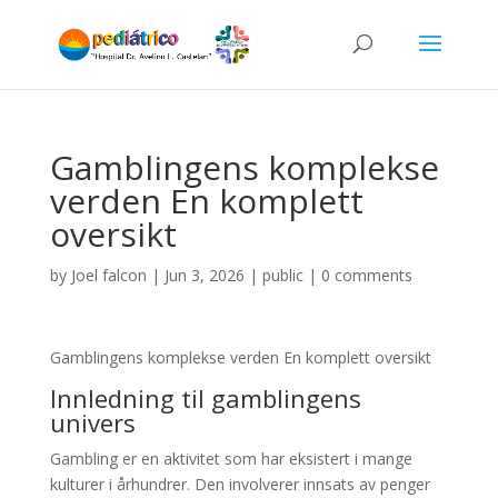
Gamblingens komplekse
verden En komplett
oversikt
by
Joel falcon
|
Jun 3, 2026
|
public
|
0 comments
Gamblingens komplekse verden En komplett oversikt
Innledning til gamblingens
univers
Gambling er en aktivitet som har eksistert i mange
kulturer i århundrer. Den involverer innsats av penger