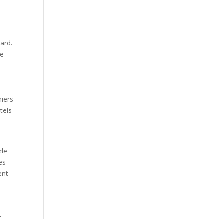
e
ard.
re
miers
tels
 de
es
ent
t