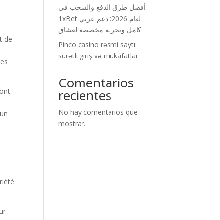
أفضل طرق الدفع والسحب في
1xBet لعام 2026: دعم عربي
كامل وتجربة مخصصة لعشاق
t de
Pinco casino rəsmi saytı:
.
sürətli giriş və mükafatlar
tes
Comentarios
sont
recientes
No hay comentarios que
 un
mostrar.
riété
our