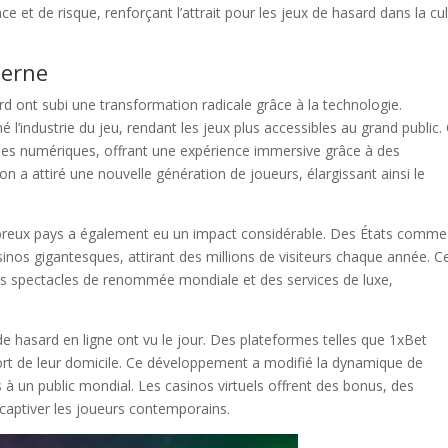
 et de risque, renforçant l’attrait pour les jeux de hasard dans la cu
derne
rd ont subi une transformation radicale grâce à la technologie.
 l’industrie du jeu, rendant les jeux plus accessibles au grand public.
es numériques, offrant une expérience immersive grâce à des
n a attiré une nouvelle génération de joueurs, élargissant ainsi le
breux pays a également eu un impact considérable. Des États comme
os gigantesques, attirant des millions de visiteurs chaque année. C
es spectacles de renommée mondiale et des services de luxe,
ux de hasard en ligne ont vu le jour. Des plateformes telles que 1xBet
ort de leur domicile. Ce développement a modifié la dynamique de
es à un public mondial. Les casinos virtuels offrent des bonus, des
 captiver les joueurs contemporains.