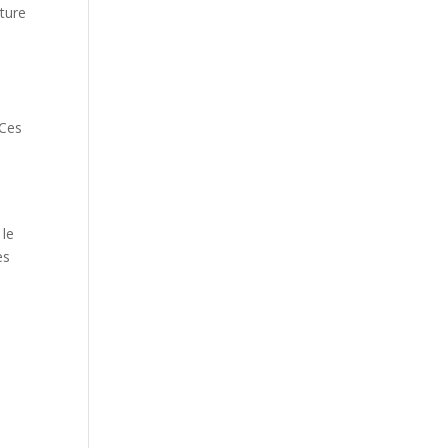
lture
 Ces
 le
es