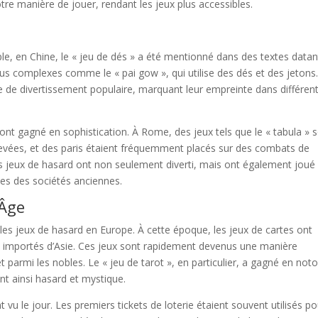
re manière de jouer, rendant les jeux plus accessibles.
ple, en Chine, le « jeu de dés » a été mentionné dans des textes datan
plus complexes comme le « pai gow », qui utilise des dés et des jetons
e de divertissement populaire, marquant leur empreinte dans différen
nt gagné en sophistication. À Rome, des jeux tels que le « tabula » 
levées, et des paris étaient fréquemment placés sur des combats de
s jeux de hasard ont non seulement diverti, mais ont également joué
es des sociétés anciennes.
 Âge
es jeux de hasard en Europe. À cette époque, les jeux de cartes ont
 importés d’Asie. Ces jeux sont rapidement devenus une manière
 parmi les nobles. Le « jeu de tarot », en particulier, a gagné en noto
nt ainsi hasard et mystique.
nt vu le jour. Les premiers tickets de loterie étaient souvent utilisés p