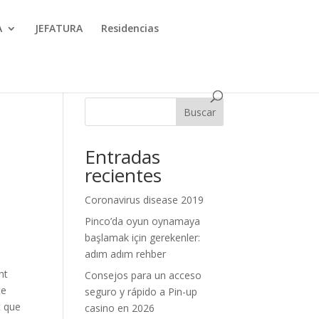
A
JEFATURA
Residencias
Buscar
Entradas
recientes
Coronavirus disease 2019
Pinco’da oyun oynamaya
başlamak için gerekenler:
adım adım rehber
nt
Consejos para un acceso
ce
seguro y rápido a Pin-up
t que
casino en 2026