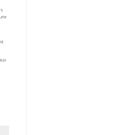
rs
 une
nt
 aux