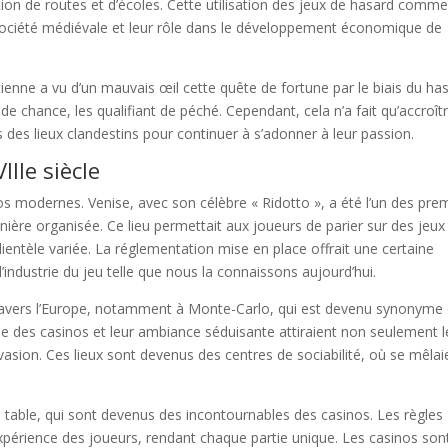
ion de routes et d’écoles. Cette utilisation des jeux de hasard comm
a société médiévale et leur rôle dans le développement économique de
ienne a vu d’un mauvais œil cette quête de fortune par le biais du has
chance, les qualifiant de péché. Cependant, cela n’a fait qu’accroît
ns des lieux clandestins pour continuer à s’adonner à leur passion.
IIe siècle
os modernes. Venise, avec son célèbre « Ridotto », a été l’un des pre
ière organisée. Ce lieu permettait aux joueurs de parier sur des jeux 
 clientèle variée. La réglementation mise en place offrait une certaine
l’industrie du jeu telle que nous la connaissons aujourd’hui.
 travers l’Europe, notamment à Monte-Carlo, qui est devenu synonyme
se des casinos et leur ambiance séduisante attiraient non seulement l
vasion. Ces lieux sont devenus des centres de sociabilité, où se mêlai
 table, qui sont devenus des incontournables des casinos. Les règles
’expérience des joueurs, rendant chaque partie unique. Les casinos son